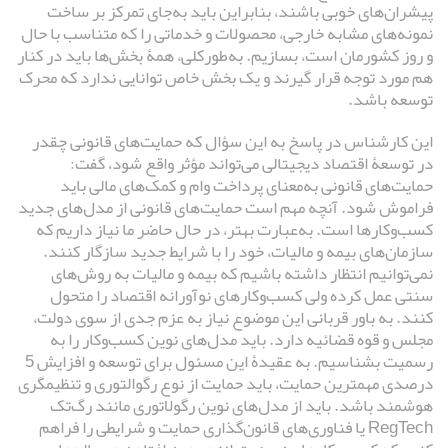
پیشران‌های خوبی باشند، بنابراین باید به‌جای تمرکز بر ساخت
نمونه‌های مشابه خارجی، محصولات و خدماتی را که متناسب با حال
و روز کشورمان است، بسازیم. به‌طورکلی، همۀ بخش‌ها باید در کنار
هم مورد توجه قرار گیرند و یک بخش خاص توانایی ندارد که محرک
توسعه باشد.
این کارشناس در پاسخ به این سؤال که حمایت‌های قانونی چقدر
در توسعۀ اقتصاد دیجیتالی می‌تواند مؤثر واقع شود، گفت:
حمایت‌های قانونی به‌معنای پرداخت وام و کمک‌های مالی باید
فراموش شود. آنچه مهم است حمایت‌های قانونی از مدل‌های جدید
کسب‌وکارها است. به‌عبارت بهتر، در حال حاضر ما نیاز داریم که
سازمان‌های بیمه و مالیات، خود را با شرایط جدید سازگار کنند.
نمی‌توانیم انتظار داشته باشیم که بیمه و مالیات به روش‌های
سنتی عمل کرده ولی کسب‌وکارهای نوآورانه اقتصاد را متحول
کنند. به باور قربانی این موضوع نیاز به عزم جدی از سوی دولت،
مجلس و قوه قضائیه دارد. باید مدل‌های نوین کسب‌وکار را به
رسمیت بشناسیم. به عقیدۀ این مسئول برای توسعه و افزایش 5
درصدی مهمترین حمایت، باید حمایت از نوع رگوالتوری و تنظیمگری
هوشمند باشد. باید از مدل‌های نوین رگولاتوری مانند رگ‌تک
RegTech یا فناوری‌های قانون‌گذاری حمایت و شرایطی را فراهم