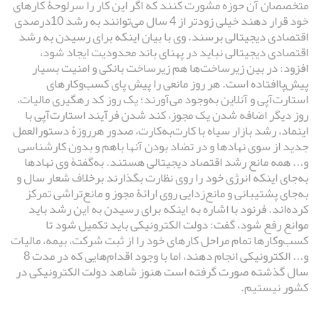
متخصصان آن حوزه مشورت کنند که اگر این کار را سرلوحۀ کارهای
خود قرار دهند خیلی زودتر از 4 سال می‌توانند به رشد 10درصدی
اقتصادی دیجیتالی برسند. وی با بیان اینکه برای رسیدن به رشد
اقتصادی دیجیتالی نباید در پهنای باند محدودیت ایجاد شود،
افزود: در بین زیرساخت‌ها هم زیرساخت بانکی و امنیت بسیار
پیش‌پا‌افتاده است. هر روز مانعی را پیش پای کسب‌و‌کارهای
استارت‌آپی و آنلاین به‌وجود می‌آورند؛ یک روز کد رهگیری مالیات،
روز دیگر اضافه شدن یک مجوز، کند شدن فرآیند استارت‌آپی با
اینماد، رشد بازار سیاه با کارت‌به‌کارت، صدور هرروزۀ دستورالعمل
جدید از سوی نهادها و در تضاد بودن آنها باهم و بدون کارشناسی
و... همه مانع رشد اقتصاد دیجیتالی هستند. به‌گفتۀ وی نهادها
به‌جای اینکه انرژی خود را روی نظارت بگذارند برخلاف شعار سال و
به‌جای پشتیبانی و مانع‌زدایی روی ارائۀ مجوز و مانع‌تراشی تمرکز
کرده‌اند. فرنود با اشاره به اینکه برای رسیدن به این رشد باید
موانع رفع شود، گفت: دولت الکترونیکی باید تکمیل شود تا
کسب‌وکارها تمام مراحل کارهای خود را از ثبت شرکت، بیمه، مالیات
و... الکترونیکی انجام دهند، اما با وجود اقدام‌هایی که در مدت 8
سال گذشته صورت گرفته است هنوز شاهد دولت الکترونیکی در
کشور نیستیم.