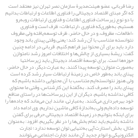
رضا قربانی، عضو هیئت‌مدیرۀ سازمان نصر تهران نیز معتقد است
که اگر مبنای اقتصاد دیجیتالی را فناوری اطلاعات و ارتباطات بدانیم
با دو نوع زیرساخت فناوری اطلاعات و فناوری ارتباطات روبه‌رو
هستیم، به‌طوری‌که فناوری «ارتباطات» ظرف است و فناوری
«اطالعات» مظروف، و در حال حاضر، ظرف توسعه‌یافته ولی مظروف
نتوانسته متناسب با آن رشد کند؛ یعنی وقتی پهنای باند وجود
دارد باید برای آن محتوا نیز فراهم کنیم. قربانی در ادامه چنین
گفت: ریشۀ بسیاری از چالش‌ها و اختلافات امروز رشد نامتوازن
حوزه‌ها است. برای توسعۀ اقتصاد دیجیتال باید زیرساختها
به‌صورت متوازن توسعه پیدا کنند. به عبارت دیگر، در حال حاضر،
پهنای باند به‌طور خاص در زمینۀ ارتباطات سیار رشد کرده است
ولی هنوز نتوانسته‌ایم متناسب با آن محتوایی داشته باشیم که
پهنای باند را مصرف کند. به‌گفتۀ این کارشناس، وقتی ما محتوای
کافی نداشته باشیم، دیگران از این زیرساخت‌‌ها در راستای منافع
خود بهره‌برداری می‌کنند. به‌عبارتی، مانند این می‌ماند که جاده‌ها را
توسعه داده‌ایم ولی به‌اندازۀ کافی ماشین نداریم. وی ادامه داد
برای اینکه بتوانیم در زمینۀ اقتصاد دیجیتالی حرفی برای گفتن
داشته باشیم باید تمام بخش‌ها را در نظر بگیریم، افزود: به‌عنوان
مثال، بخش استارت‌آپی به‌تنهایی توان توسعه ندارد؛ تجارت
الکترونیکی و انواع جدید آن مانند تجارت اجتماعی می‌توانند