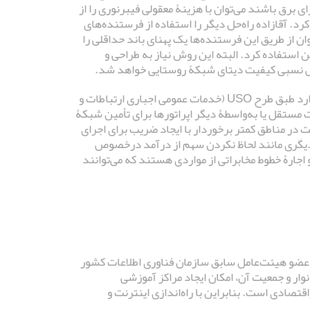
ی برق باشند می‌توان با هزینۀ معقولی فیبرنوری را از
د. آقازاده راه‌حل دیگر را استفاده از فرستنده‌های
ان از طریق این فرستنده‌ها یک پهنای باند حداقلی را
 استفاده کرد. البته این روش نیاز به طراحی و
ش نسبی کیفیت دیتای شبکۀ روستایی خواهد شد.
آقازاده درباره نقش بخش خصوصی در رساندن اینترنت به روستاها نیز اعتقاد دارد طبق طرح USO (خدمات عمومی اجباری ارتباطات و
 ناخالص خود را به‌صورت مستقل یا به‌واسطۀ دیگر اپراتورها برای تأمین شبکۀ
یت در مناطق کمتر برخوردار با ایجاد ضریب برای اجرای
وق‌های دیگری مانند لحاظ نکردن سهم از درآمد درخصوص
 اجارۀ خطوط مخابراتی از مواردی هستند که می‌توانند
عضو هیئت‌عامل سابق سازمان فناوری اطلاعات کشور
 تعداد خانوار و جمعیت آن، امکان ایجاد مراکز آموزشی
صادی است. بنابراین با راه‌اندازی اینترنت و