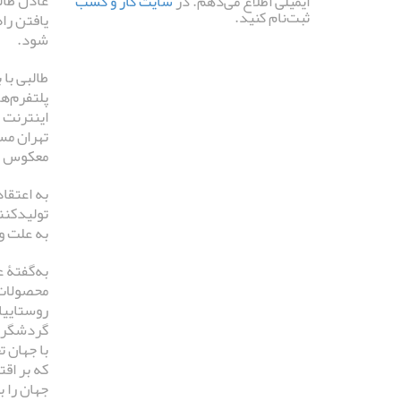
عادل طال
ایمیلی اطلاع می‌دهم. در
سایت کار و کسب
ثبت‌نام کنید.
شود.
طالبی با
پلتفرم‌ه
اینترنت 
تهران مس
معکوس رخ 
به اعتقا
تولیدکنن
به علت و
به‌گفتۀ 
محصولات 
روستاییا
گردشگری 
با جهان 
که بر اق
جهان را ب