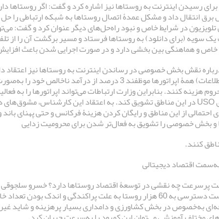
 برای رسیدن اینترنت به روستاها نیز اشاره کرد و گفت: اگر روستاها دارا
ل برق انتقال داد و مشکل عمدۀ اتصال روستاها به شبکه ارتباطی را حل کر
تلویزیون در شرایط خاص و نبود راه‌حل‌های دیگر عنوان کرد و گفت: می‌تو
یک سویه (برای دانلود) به روستاها فرستاد و مسیر برگشت آن را از تلفن
خاص و هماهنگی بین بخشی دارد و در صورت اجرایی شدن باعث افزای
فناوری اطلاعات) همۀ اپراتورها موظفند 3 درصد از درآمد
وم هزینه کنند. بنابراین وزارت ارتباطات می‌تواند اپراتورها را به فعال
پروژ‌ه‌های USO در این مناطق تشویق کند. به اعتقاد این کارشناس، مش
 احتمالی از این مناطق و رایگان کردن هزینۀ فرکانس و حتی پهنای باند و
ا و بخش خصوصی را تشویق به فعال‌تر شدن برای محرومیت زدایی
ناطق کنند.
ه‌سمت اقتصاد دیجیتالی
رنت پرسرعت چه نقشی در توسعۀ اقتصاد روستاها دارد؟ خسرو سلجوقی 
معتقد است دسترسی به 60 هزار روستا به علت پراکندگی و اندک بودن
ه‌ای به‌خصوص در بخش کشاورزی و دامداری بسیار پرهزینه و شاید غیراقت
رهای مختلف آموزشی می‌توان این کمبود را به‌سرعت جبران کرد.