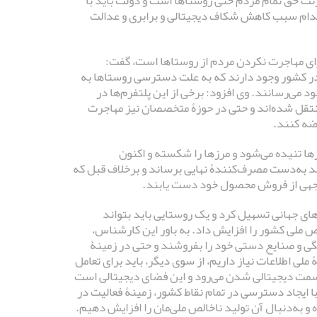
ت حق تمام مردم حتی روستاها است و دولت باید با
و با این اقدام سبب کاهش شکاف دیجیتالی و برابری و عدالت
برای مهاجرت نکردن مردم از روستاها است، گفت:
ن در کشور وجود دارند که به علت دسترسی روستاها به
می‌رسانند. وی افزود: برخی از این پلتفرم‌ها در
نتقل شده‌اند و حتی در حوزۀ متخصصان نیز مهاجرت
رضه کنند.
رها تنیده می‌شود و مرزها را شکسته و اکنون
تند به‌دست مصرف‌کنندۀ نهایی برساند و برخلاف قبل که
توجهی از فروش محصول خود دست یابند.
های جهانی تسهیل کرد و یک روستایی باید بتواند
ص ملی کشور را افزایش داد. به باور این کارشناس،
انگی و صنایع دستی خود را بفروشند و حتی در زمینۀ
لی اطلاعات نیاز داریم، از سوی دیگر، باید برای تعامل
به‌سمت دیجیتالی شدن می‌رود و این فضای دیجیتالی است
با ایجاد دسترسی در تمام نقاط کشور، زمینۀ فعالیت در
 و به‌دنبال آن تولید ناخالص ملی‌مان را افزایش دهیم.