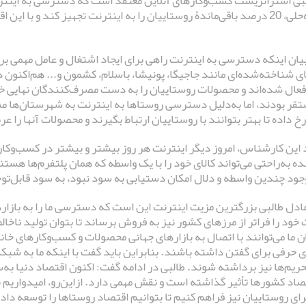
بی استراتژیست کسب‌و‌کارهای آنلاین معتقد است که دسترسی به اینترن
یافتن راه‌حلی، 20 درصد باقی‌ماندۀ روستاییان را به اینترنت تجهیز کند 
 بیان اینکه دسترسی به اینترنت راهی برای ایجاد اشتغال و عامل مهمی 
ای شناخته‌شده‌ای مانند جاجیگا، پونیشا، باسلام، کشمون و... هم‌اکنو
فعال شده‌اند و محصولات روستاییان را به دست مصرف‌کنندگان نهایی خود 
تقر بودند، اما به‌دلیل دسترسی روستاها به اینترنت به شهرستان‌ها م
داده تا بهتر بتوانند با روستاییان ارتباط بگیرند و محصولات آنها را ع
د این کارشناس، امروز دیگر اینترنت هر روز بیشتر و بیشتر در کسب‌و‌کا
ده به‌راحتی می‌تواند کالای خود را با یک واسطه که همان پلتفرم‌ها هس
جود چندین واسطه و دلال امکان دستیابی به سود نبود، به سود قابل‌
عادل طالبی بزرگترین مزیت اینترنت این است که دسترسی ما را به بازار
خود را فراتر از مرزهای کشور نیز به فروش برساند تا بتوان تولید ناخال
ن ما می‌توانند با اتصال به بازارهای جهانی محصولات و کسب‌و‌کارهای خ
حرفی برای گفتن داشته باشند. بنابراین باید گفت با اینکه ما به شبکۀ م
تحریم‌ها نیز برداشته شوند. طالبی در ادامه گفت: اکنون اقتصاد دنیا 
تصاد کشورها تأثیر گذاشته است و نقش مهمی دارد. از‌این‌رو، امیدواریم 
رای روستاییان نیز فراهم کنیم تا بتوانیم اقتصاد روستاها را توسعه داده