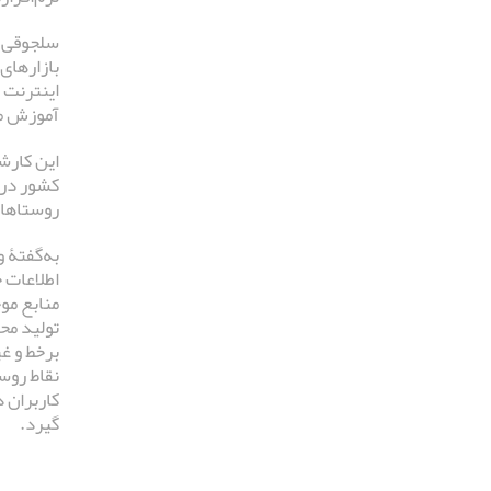
سلجوقی گ
بازارهای
اینترنت 
آموزش مه
این کارشن
روستاها 
منابع مو
تولید محت
برخط و غ
نقاط روست
کاربران 
گیرد.