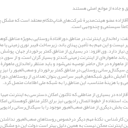
رق و جاده از موانع اصلی هستند
آقازاده عضو هیئت‌مدیرۀ شرکت‌های فناپ‌تلکام معتقد است که مشکل پ
ملاً سیستمی و چندوجهی است.
فت: راه‌اندازی اینترنت در مناطق دورافتادۀ روستایی به‌ویژه مناطق کوهس
ر نیست و این مهم به تأمین پهنای باند، زیرساخت فیبر نوری زمینی یا مخا
ی نیاز دارد. وی افزود: در بسیاری از مناطقِ کمتر برخوردار جهان، پوشش 
 باند ماهواره‌ای از اینترنت زمینی کندتر و بسیار گران است، و از سوی د
ز ماهواره در حال حاضر توصیه نمی‌شود و باید منتظر راه‌اندازی ماهوارۀ
ی سیگنال‌رسانی روستایی در مناطق کمتر برخوردار و صعب‌العبور را نیز 
 آمایش دقیق شبکه‌های فیبر سراسری بنوان تعدادی از روستاهای دورافتا
ی و با هزینۀ متناسب، این مناطق را به شبکه ملی اطلاعات متصل کرد.
آقازاده در بسیاری از مناطقی که تاکنون امکان دسترسی به اینترنت مهی
، استفاده از خطوط اتصال رادیویی نیز برای اکثر مناطق کوهستانی امکا
 بخش دیگری از مناطق صعب‌العبور موجود را با سیگنال‌رسانی رادیویی ا
این کارشناس، نکتۀ مهم دیگر درخصوص روستاهای صعب‌العبور نداشتن بر
ین اینترنت ممکن نیست به همین دلیل بهتر است دولت این دو مشکل را