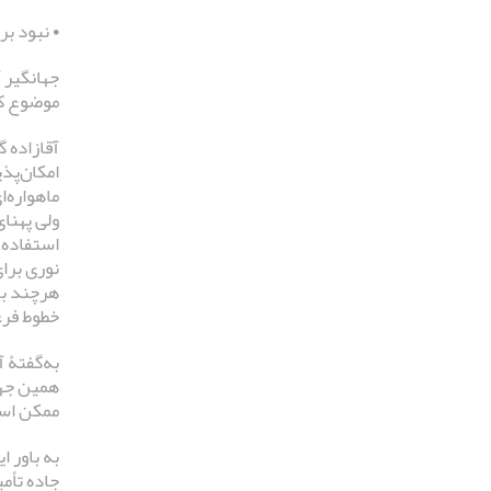
• نبود ب
جهانگیر 
موضوع کا
آقازاده گ
امکان‌پذی
ماهواره‌ا
ولی پهنای
استفاده ا
نوری برا
هرچند با
خطوط فرع
به‌گفتۀ 
همین جهت
ممکن است
به باور 
جاده تأم