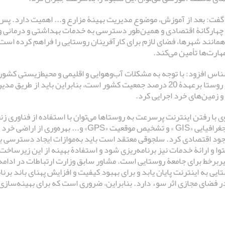
فت: بعد از آموزش، موضوع مدیریت بهینۀ مزارع و... اهمیت دارد. پس
 چهارگانۀ اقتصادی و همین‌طور دسترسی به خدمات بهداشتی و درمانی و..
همانند شهرها، فضای لازم برای کارآفرینان روستایی را فراهم کرده است و
ارت‌ها تأمین می‌کند.
اس افزود: با توجه به مشکلات آب‌و‌هوایی و اقلیمی و محیط‌‌زیستی کشور،
کشور در روستا برعهدۀ 20 درصد جمعیت کشور است، بنابراین باید ا
و زمین‌های خرد اجرایی کرد.
اطلاعات جغرافیایی «GIS » و تشخیص موقعیت «GPS
جود اقتصادی کرد. سلجوقی معتقد است باید به‌موازات ایجاد دسترسی 
وا و ارائۀ خدمات نیز برنامه‌ریزی شود و استفادۀ بهینه از این زیرساخت 
یربرخط برای جامعۀ روستایی است. مشاور سابق وزارت ارتباطات در ادا
ایی به اینترنت پایان یابد و برای بهبود کیفیت و افزایش پهنای باند بر
در فضای مجازی اثر سوء دارد. بنابراین، ضروری است که برای بهینه‌سازی 